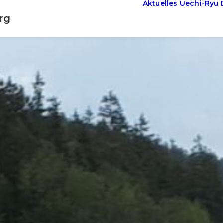
Aktuelles
Uechi-Ryu
rg